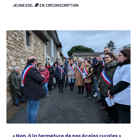
,
JEUNESSE
🌈 EN CIRCONSCRIPTION
« Non, à la fermeture de nos écoles rurales »