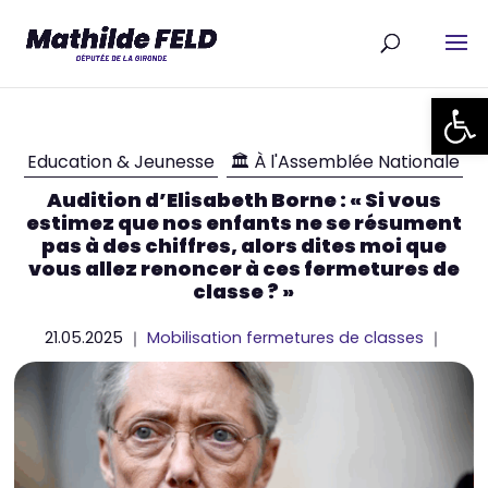
Ouvrir la
Education & Jeunesse
🏛 À l'Assemblée Nationale
Audition d’Elisabeth Borne : « Si vous
estimez que nos enfants ne se résument
pas à des chiffres, alors dites moi que
vous allez renoncer à ces fermetures de
classe ? »
21.05.2025 ｜
Mobilisation fermetures de classes
｜