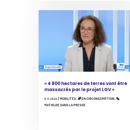
« 4 800 hectares de terres vont être
massacrés par le projet LGV »
|
,
,
MOBILITÉS
🌈 EN CIRCONSCRIPTION
🗞️
5.11.2024
MATHILDE DANS LA PRESSE