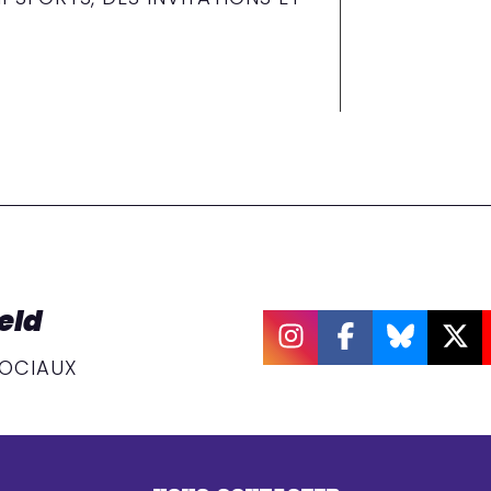
eld
SOCIAUX