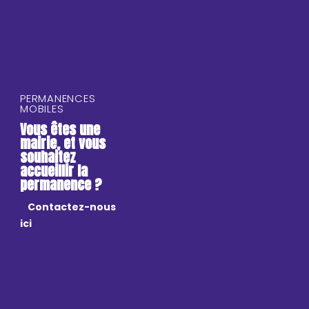
PERMANENCES
MOBILES
Vous êtes une
mairie, et vous
souhaitez
accueillir la
permanence ?
Contactez-nous
ici