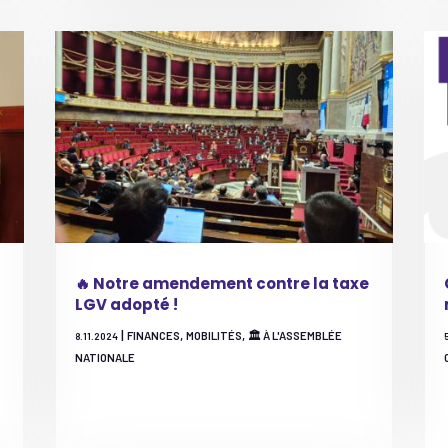
🔥 Notre amendement contre la taxe
LGV adopté !
|
,
,
FINANCES
MOBILITÉS
🏛 À L'ASSEMBLÉE
8.11.2024
NATIONALE