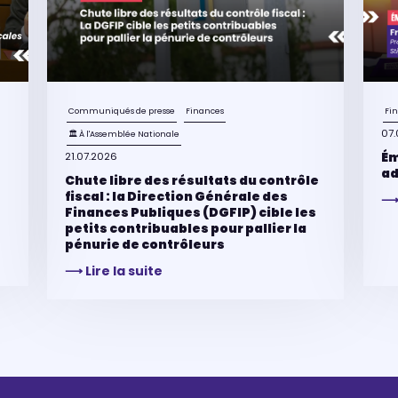
Communiqués de presse
Finances
Fi
07.
🏛 À l'Assemblée Nationale
Ém
21.07.2026
ad
Chute libre des résultats du contrôle
fiscal : la Direction Générale des
⟶ 
Finances Publiques (DGFIP) cible les
petits contribuables pour pallier la
pénurie de contrôleurs
⟶ Lire la suite