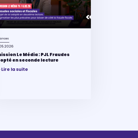
nances
05.2026
ission Le Média : PJL Fraudes
opté en seconde lecture
Lire la suite