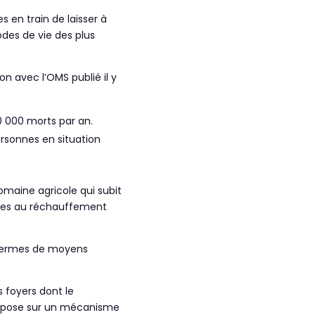
 en train de laisser à
odes de vie des plus
n avec l’OMS publié il y
0 000 morts par an.
ersonnes en situation
domaine agricole qui subit
liées au réchauffement
 termes de moyens
s foyers dont le
 repose sur un mécanisme