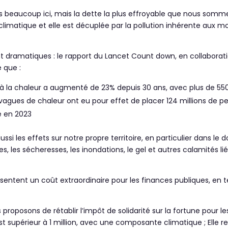
as beaucoup ici, mais la dette la plus effroyable que nous sommes
climatique et elle est décuplée par la pollution inhérente aux m
 dramatiques : le rapport du Lancet Count down, en collaboratio
 que :
ié à la chaleur a augmenté de 23% depuis 30 ans, avec plus de 55
vagues de chaleur ont eu pour effet de placer 124 millions de p
e en 2023
si les effets sur notre propre territoire, en particulier dans le 
es, les sécheresses, les inondations, le gel et autres calamités 
entent un coût extraordinaire pour les finances publiques, en
proposons de rétablir l’impôt de solidarité sur la fortune pour le
st supérieur à 1 million, avec une composante climatique ; Elle