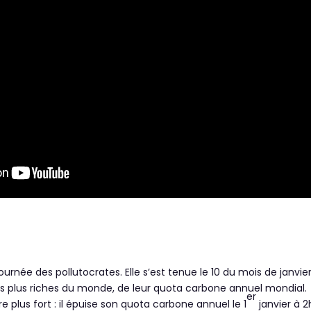
 journée des pollutocrates. Elle s’est tenue le 10 du mois de janvi
les plus riches du monde, de leur quota carbone annuel mondial.
er
e plus fort : il épuise son quota carbone annuel le 1
janvier à 2