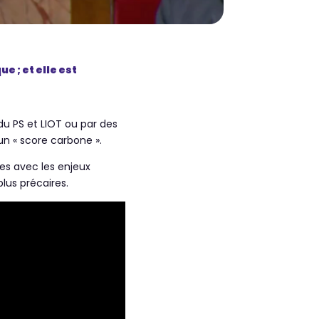
e ; et elle est
 du PS et LIOT ou par des
un « score carbone ».
es avec les enjeux
plus précaires.