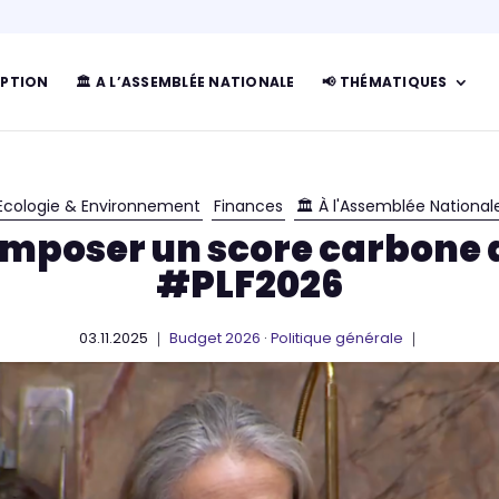
IPTION
🏛 A L’ASSEMBLÉE NATIONALE
📢 THÉMATIQUES
Ecologie & Environnement
Finances
🏛 À l'Assemblée National
: imposer un score carbone 
#PLF2026
03.11.2025 ｜
Budget 2026
·
Politique générale
｜