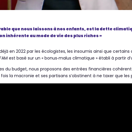
yable que nous laissons à nos enfants, est la dette climatiqu
ion inhérente au mode de vie des plus riches »
déjà en 2022 par les écologistes, les insoumis ainsi que certains
FAM est basé sur un « bonus‑malus climatique » établi à partir d’
es du budget, nous proposons des entrées financières cohérent
 fois la macronie et ses partisans s’obstinent à ne taxer que les 