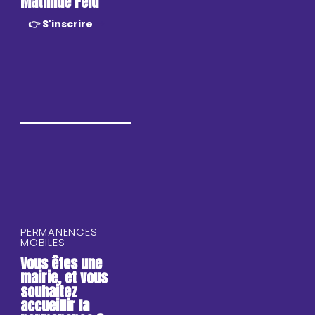
Mathilde Feld
👉 S'inscrire
PERMANENCES
MOBILES
Vous êtes une
mairie, et vous
souhaitez
accueillir la