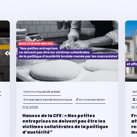
n
Communiqués de presse
Del
Entreprises & Monde économique
🌈 En circonscription
🏛 
11.12.2025
10.
Hausse de la CFE : « Nos petites
Fr
entreprises ne doivent pas être les
af
victimes collatérales de la politique
re
d’austérité”
ma