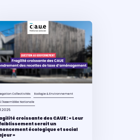
egation Collectivités
Ecologie & Environnement
À l'Assemblée Nationale
11.2025
agilité croissante des CAUE : « Leur
faiblissement serait un
noncement écologique et social
jeur »