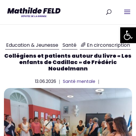
Ouvrir la
Education & Jeunesse
Santé
🌈 En circonscription
Collégiens et patients autour du livre « Les
enfants de Cadillac » de Frédéric
Noudelmann
13.06.2026 ｜
Santé mentale
｜