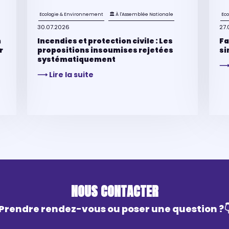
Ecologie & Environnement
🏛 À l'Assemblée Nationale
Ec
30.07.2026
27.
n
Incendies et protection civile : Les
Fa
r
propositions insoumises rejetées
si
systématiquement
⟶ 
⟶ Lire la suite
NOUS CONTACTER
Prendre rendez-vous ou poser une question ?