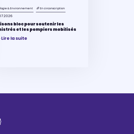
ologie & Environnement
🌈 En circonscription
07.2026
isons bloc pour soutenir les
nistrés et les pompiers mobilisés
Lire la suite
