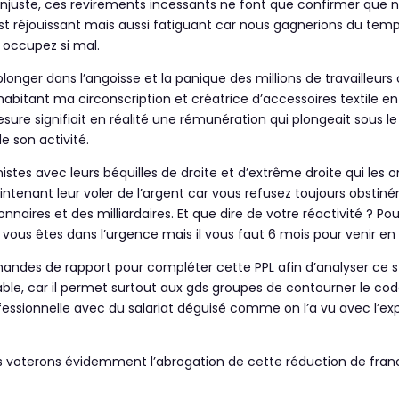
juste, ces revirements incessants ne font que confirmer que no
st réjouissant mais aussi fatiguant car nous gagnerions du temps
 occupez si mal.
plonger dans l’angoisse et la panique des millions de travailleur
abitant ma circonscription et créatrice d’accessoires textile en
mesure signifiait en réalité une rémunération qui plongeait sous l
e son activité.
istes avec leurs béquilles de droite et d’extrême droite qui les
ntenant leur voler de l’argent car vous refusez toujours obstin
onnaires et des milliardaires. Et que dire de votre réactivité ? P
 vous êtes dans l’urgence mais il vous faut 6 mois pour venir en 
mandes de rapport pour compléter cette PPL afin d’analyser ce st
utable, car il permet surtout aux gds groupes de contourner le cod
rofessionnelle avec du salariat déguisé comme on l’a vu avec l’e
s voterons évidemment l’abrogation de cette réduction de fran