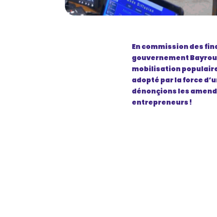
En commission des fin
gouvernement Bayrou qu
mobilisation populaire
adopté par la force d’
dénonçions les amendem
entrepreneurs !