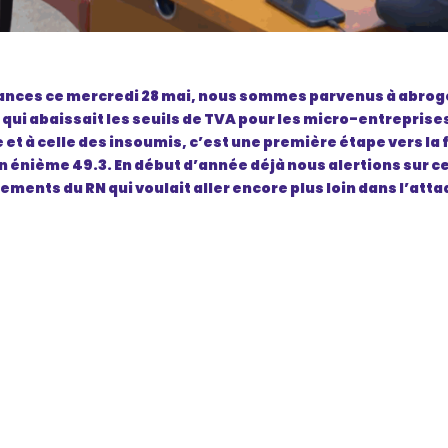
ances ce mercredi 28 mai, nous sommes parvenus à abroge
i abaissait les seuils de TVA pour les micro-entreprises 
 et à celle des insoumis, c’est une première étape vers la 
un énième 49.3. En début d’année déjà nous alertions sur ce
ents du RN qui voulait aller encore plus loin dans l’atta