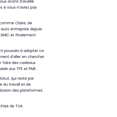
us avons travaillé
 si vous n’aviez pas
s comme Claire, de
 auto entreprise depuis
e SMIC et finalement
 ont poussés à adopter ce
ément d’aller en chercher
our faire des cadeaux
aide aux TPE et PME .
atut, qui reste par
e du travail et de
xplosion des plateformes
chise de TVA