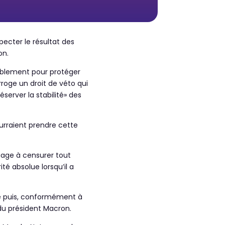
pecter le résultat des
on.
bablement pour protéger
arroge un droit de véto qui
server la stabilité» des
ourraient prendre cette
ngage à censurer tout
é absolue lorsqu’il a
se puis, conformément à
 du président Macron.