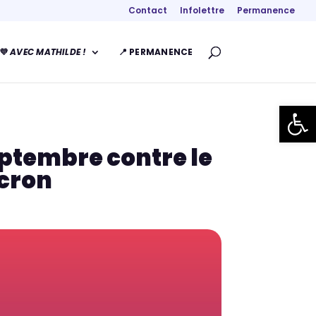
Contact
Infolettre
Permanence
💜
AVEC MATHILDE !
📍 PERMANENCE
Ouvrir la
eptembre contre le
cron