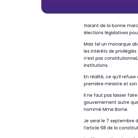
Garant de la bonne marche
élections législatives po
Mais tel un monarque abs
les intérêts de privilégié
n’est pas constitutionnel
institutions.
En réalité, ce qu’il refu
première ministre et so
Il ne faut pas laisser fa
gouvernement autre que c
nommé Mme Borne.
Je serai le 7 septembre 
l’article 68 de la consti