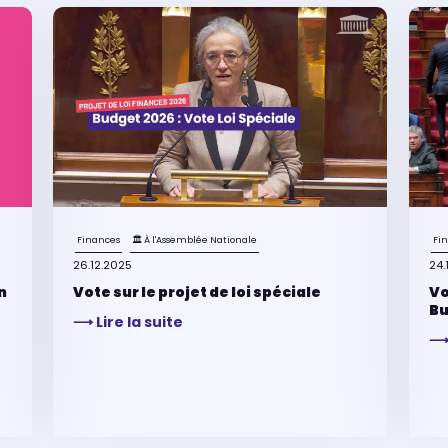
Finances
🏛 À l'Assemblée Nationale
Fi
26.12.2025
24.
n
Vote sur le projet de loi spéciale
Vo
Bu
⟶ Lire la suite
⟶ 