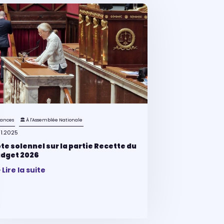
nances
🏛 À l'Assemblée Nationale
11.2025
te solennel sur la partie Recette du
dget 2026
Lire la suite