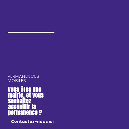
PERMANENCES
MOBILES
Vous êtes une
mairie, et vous
souhaitez
accueillir la
permanence ?
Contactez-nous ici