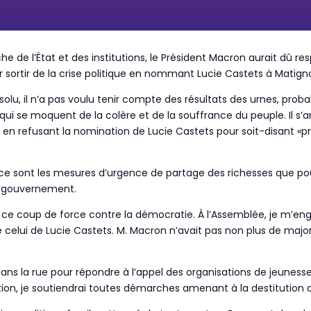
 de l’État et des institutions, le Président Macron aurait dû res
ur sortir de la crise politique en nommant Lucie Castets à Matign
olu, il n’a pas voulu tenir compte des résultats des urnes, pro
s qui se moquent de la colère et de la souffrance du peuple. Il s’
, en refusant la nomination de Lucie Castets pour soit-disant «pré
se ce sont les mesures d’urgence de partage des richesses que p
n gouvernement.
ire ce coup de force contre la démocratie. À l’Assemblée, je m’e
elui de Lucie Castets. M. Macron n’avait pas non plus de majorit
dans la rue pour répondre à l’appel des organisations de jeunes
tution, je soutiendrai toutes démarches amenant à la destitution