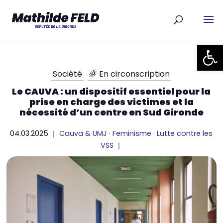
Ouvrir la
Société
🌈 En circonscription
Le CAUVA : un dispositif essentiel pour la
prise en charge des victimes et la
nécessité d’un centre en Sud Gironde
04.03.2025 ｜
Cauva & UMJ
·
Feminisme
·
Lutte contre les
VSS
｜