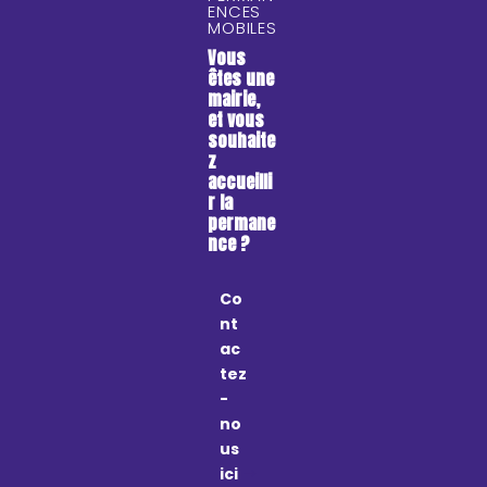
ENCES
MOBILES
Vous
êtes une
mairie,
et vous
souhaite
z
accueilli
r la
permane
nce ?
Co
nt
ac
tez
-
no
us
ici