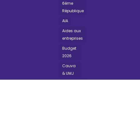
6éme
République
AIA
Aides aux
entreprises
Budget
2026
Cauva
& UMJ
Commission
Finances
Commémorations
DGFiP
Education
populaire
Evasion