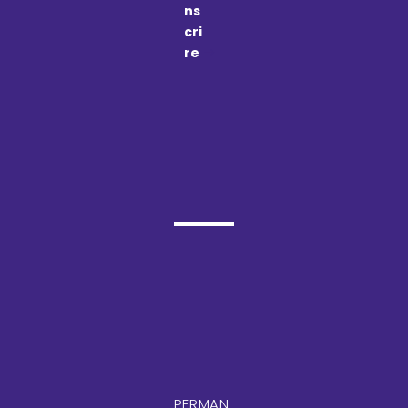
ns
cri
re
PERMAN