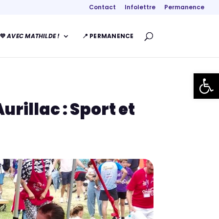
Contact
Infolettre
Permanence
💜
AVEC MATHILDE !
📍 PERMANENCE
Ouvrir la
rillac : Sport et