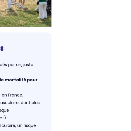
es
cès par an, juste
e mortalité pour
en France.
asculaire, dont plus
isque
nt).
ulaire, un risque