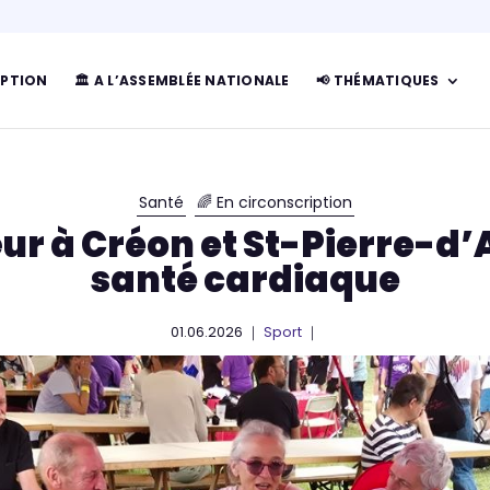
IPTION
🏛 A L’ASSEMBLÉE NATIONALE
📢 THÉMATIQUES
Santé
🌈 En circonscription
ur à Créon et St-Pierre-d’Au
santé cardiaque
01.06.2026 ｜
Sport
｜