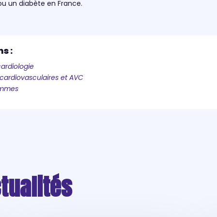
ou un diabète en France.
s :
ardiologie
 cardiovasculaires et AVC
femmes
tualités