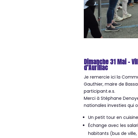
Dimanche 31 Mai – Vi
d’Aurillac
Je remercie ici la Commu
Gauthier, maire de Bassa
participant.e.s.
Merci à Stéphane Denoyel
nationales investies qui 
Un petit tour en cuisin
Échange avec les salar
habitants (bus de ville