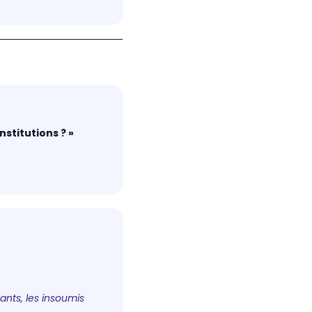
nstitutions ? »
uants, les insoumis