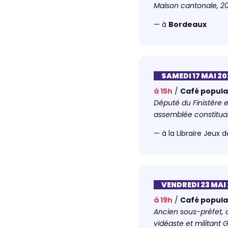
Maison cantonale, 2
— à
Bordeaux
SAMEDI 17 MAI 20
à 15h
/
Café popula
Député du Finistère e
assemblée constitua
— à la Libraire Jeux
VENDREDI 23 MAI
à 19h
/
Café popula
Ancien sous-préfet, 
vidéaste et militant 