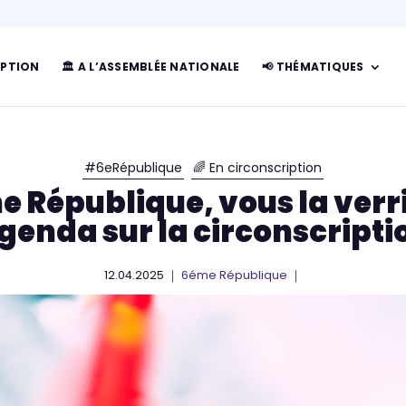
IPTION
🏛 A L’ASSEMBLÉE NATIONALE
📢 THÉMATIQUES
#6eRépublique
🌈 En circonscription
me République, vous la ver
genda sur la circonscripti
12.04.2025 ｜
6éme République
｜