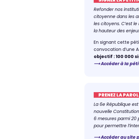
Refonder nos institut
citoyenne dans les a
les citoyens. C’est l
la hauteur des enjeu
En signant cette pét
convocation d’une As
objectif : 100 000 s
⟶ Accéder à la péti
PRENEZ LA PAROL
La 6e République est
nouvelle Constitutio
6 mesures parmi 20 p
pour permettre l’inte
⟶ Accéder au site p