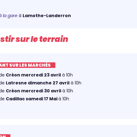
 la gare
à
Lamothe-Landerron
stir sur le terrain
ANT SUR LES MARCHÉS
 de
Créon mercredi 23 avril
à 10h
 de
Latresne dimanche 27 avril
à 10h
 de
Créon mercredi 30 avril
à 10h
 de
Cadillac samedi 17 Mai
à 10h
ION