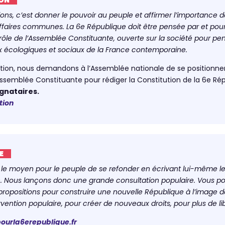
ions, c’est donner le pouvoir au peuple et affirmer l’importance de
ffaires communes. La 6e République doit être pensée par et pour
e rôle de l’Assemblée Constituante, ouverte sur la société pour pen
x écologiques et sociaux de la France contemporaine.
ition, nous demandons à l’Assemblée nationale de se positionner
semblée Constituante pour rédiger la Constitution de la 6e Rép
ignataires.
tion
E
 le moyen pour le peuple de se refonder en écrivant lui-même les 
n. Nous lançons donc une grande consultation populaire. Vous pou
ropositions pour construire une nouvelle République à l’image de
rvention populaire, pour créer de nouveaux droits, pour plus de li
ourla6erepublique.fr