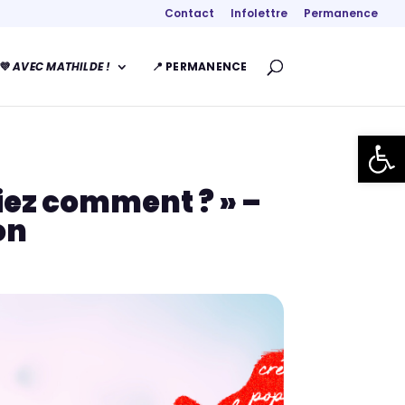
Contact
Infolettre
Permanence
💜
AVEC MATHILDE !
📍 PERMANENCE
Ouvrir la
riez comment ? » –
on