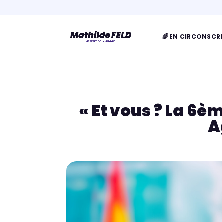
🌈 EN CIRCONSCR
« Et vous ? La 6è
A