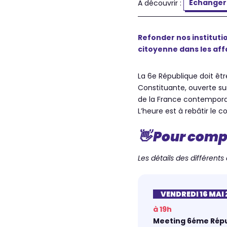
A découvrir :
Echanger
Refonder nos institutio
citoyenne dans les af
La 6e République doit êtr
Constituante, ouverte sur
de la France contempora
L’heure est à rebâtir le
👋 Pour com
Les détails des différent
VENDREDI 16 MAI
à 19h
Meeting 6éme Rép