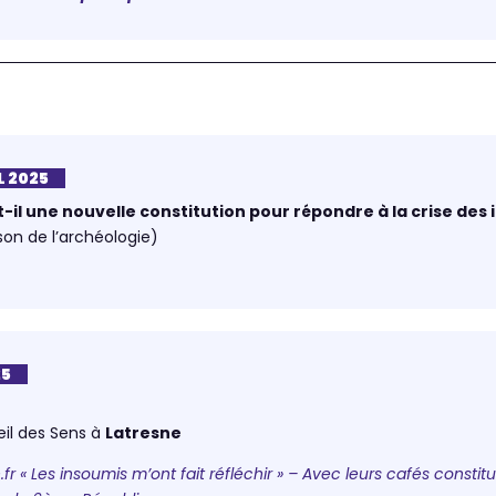
L 2025
t-il une nouvelle constitution pour répondre à la crise des i
n de l’archéologie)
25
eil des Sens à
Latresne
.fr « Les insoumis m’ont fait réfléchir » – Avec leurs cafés constit