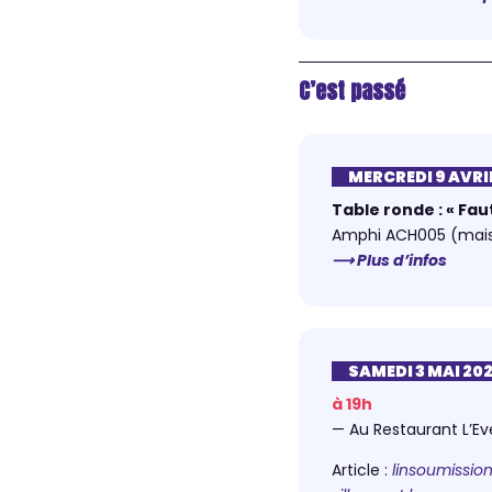
C’est passé
MERCREDI 9 AVRI
Table ronde : « Fau
Amphi ACH005 (maiso
⟶ Plus d’infos
SAMEDI 3 MAI 20
à 19h
— Au Restaurant L’Ev
Article :
linsoumission